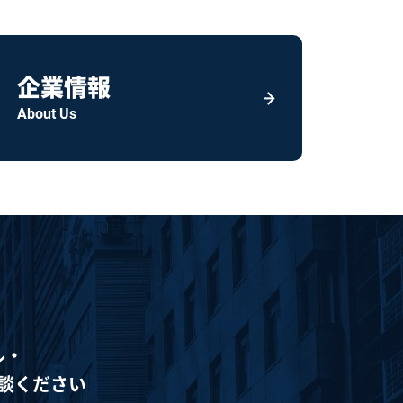
企業情報
About Us
ル・
談ください