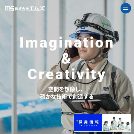
Imagination
&
Creativity
空間を想像し、
確かな技術で創造する