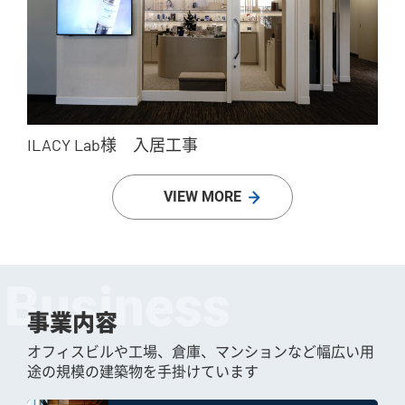
ILACY Lab様 入居工事
VIEW MORE
Business
事業内容
オフィスビルや工場、倉庫、マンションなど幅広い用
途の規模の建築物を手掛けています