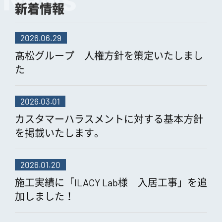
News
新着情報
2026.06.29
髙松グループ 人権方針を策定いたしまし
た
2026.03.01
カスタマーハラスメントに対する基本方針
を掲載いたします。
2026.01.20
施工実績に「ILACY Lab様 入居工事」を追
加しました！