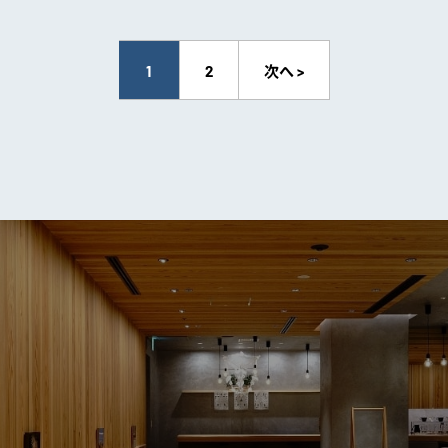
1
2
次へ >